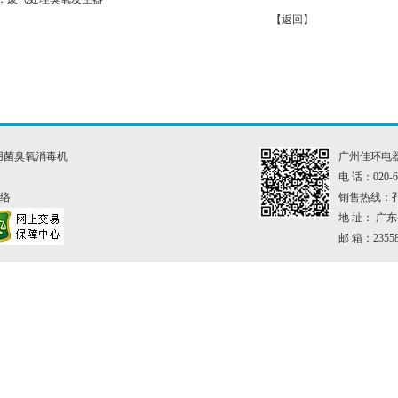
【
返回
】
用菌臭氧消毒机
广州佳环电
电 话：020-62
络
销售热线：孔小
地 址： 广
邮 箱：23558