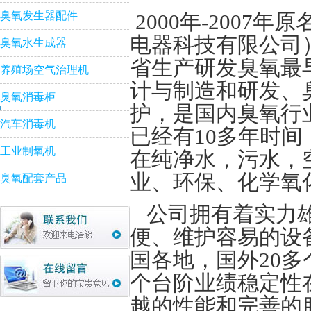
臭氧发生器配件
2000年-200
电器科技有限公司
臭氧水生成器
省生产研发臭氧最
养殖场空气治理机
计与制造和研发、
臭氧消毒柜
护，是国内臭氧行
汽车消毒机
已经有10多年时
工业制氧机
在纯净水，污水，
业、环保、化学氧
臭氧配套产品
公司拥有着实力雄
便、维护容易的设
国各地，国外20
个台阶业绩稳定性
越的性能和完善的