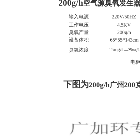
200g/h
空气源臭氧发生
输入电源
220V/50HZ
工作电压
4.5KV
臭氧产量
200g/h
设备体积
65*55*143cm
15mg/L
臭氧浓度
—
25mg/L
电
下图为
200g/h
广州200